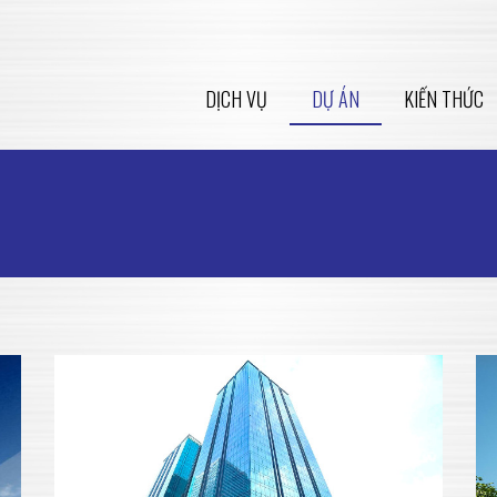
DỊCH VỤ
DỰ ÁN
KIẾN THỨC