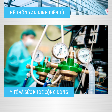
HỆ THỐNG AN NINH ĐIỆN TỬ
Y TẾ VÀ SỨC KHỎE CỘNG ĐỒNG